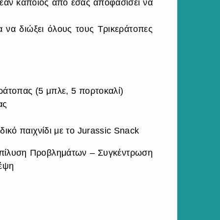
εάν κάποιος από εσάς αποφασίσει να
 να διώξει όλους τους Τρικεράτοπες
ράτοπας (5 μπλε, 5 πορτοκαλί)
ας
δικό παιχνίδι με το Jurassic Snack
 Επίλυση Προβλημάτων – Συγκέντρωση
κέψη