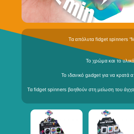
Τα απόλυτα fidget spinners 
Το χρώμα και το υλικ
Το ιδανικό gadget για να κρατά
Τα fidget spinners βοηθούν στη μείωση του άγχ