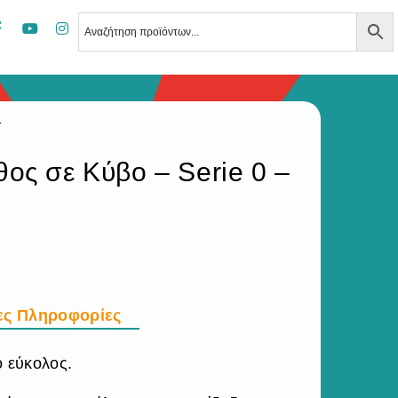
1
ος σε Κύβο – Serie 0 –
ες Πληροφορίες
ο εύκολος.