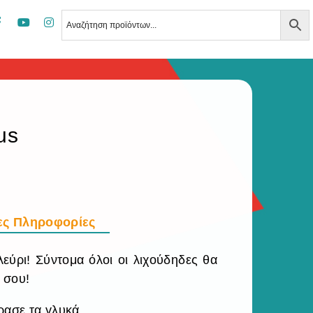
us
ες Πληροφορίες
εύρι! Σύντομα όλοι οι λιχούδηδες θα
 σου!
ρασε τα γλυκά