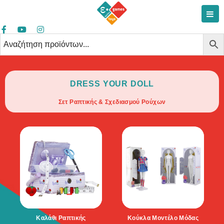
DRESS YOUR DOLL
Σετ Ραπτικής & Σχεδιασμού Ρούχων
Καλάθι Ραπτικής
Κούκλα Μοντέλο Μόδας